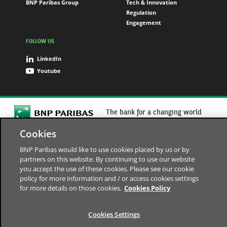
BNP Paribas Group
Tech & Innovation
Regulation
Engagement
FOLLOW US
LinkedIn
Youtube
The bank for a changing world
Cookies
Sitemap
Data Protection Notice
Cookies Policy
Cookies Settings
Terms of use
Digital Accessibility
BNP Paribas would like to use cookies placed by us or by
© BNP Paribas
partners on this website. By continuing to use our website
you accept the use of these cookies. Please see our cookie
policy for more information and / or access cookies settings
for more details on those cookies.
Cookies Policy
Cookies Settings