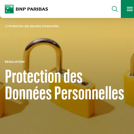
archform
Search
BNP Paribas
footer
M
What are you searching?
»
Protection des Données Personnelles
Home
SEARCH
REGULATION
Protection des
Données Personnelles