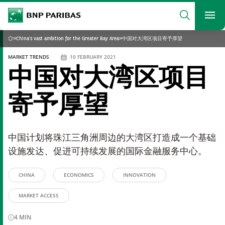
archform
Search
BNP Paribas
footer
Me
What are you searching?
»
China's vast ambition for the Greater Bay Area
»
中国对大湾区项目寄予厚望
Home
MARKET TRENDS
10 FEBRUARY 2021
中国对大湾区项目
SEARCH
寄予厚望
中国计划将珠江三角洲周边的大湾区打造成一个基础
设施发达、促进可持续发展的国际金融服务中心。
CHINA
ECONOMICS
INNOVATION
MARKET ACCESS
4
MIN