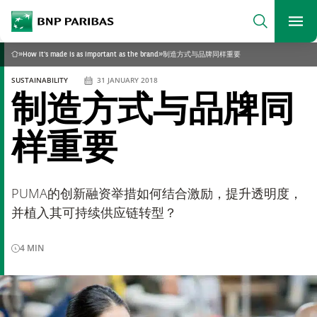
archform
Search
BNP Paribas
footer
Me
What are you searching?
»
How it's made is as important as the brand
»
制造方式与品牌同样重要
Home
SUSTAINABILITY
31 JANUARY 2018
制造方式与品牌同
SEARCH
样重要
PUMA的创新融资举措如何结合激励，提升透明度，
并植入其可持续供应链转型？
4
MIN