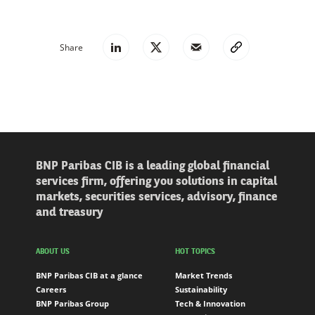
Share
BNP Paribas CIB is a leading global financial
services firm, offering you solutions in capital
markets, securities services, advisory, finance
and treasury
ABOUT US
HOT TOPICS
BNP Paribas CIB at a glance
Market Trends
Careers
Sustainability
BNP Paribas Group
Tech & Innovation