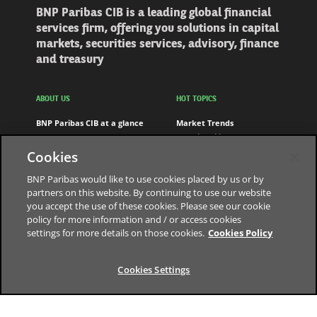
BNP Paribas CIB is a leading global financial
services firm, offering you solutions in capital
markets, securities services, advisory, finance
and treasury
ABOUT US
HOT TOPICS
BNP Paribas CIB at a glance
Market Trends
Careers
Sustainability
BNP Paribas Group
Tech & Innovation
Cookies
Regulation
BNP Paribas would like to use cookies placed by us or by
Engagement
partners on this website. By continuing to use our website
you accept the use of these cookies. Please see our cookie
FOLLOW US
policy for more information and / or access cookies
LinkedIn
settings for more details on those cookies.
Cookies Policy
Youtube
Cookies Settings
The bank for a changing world