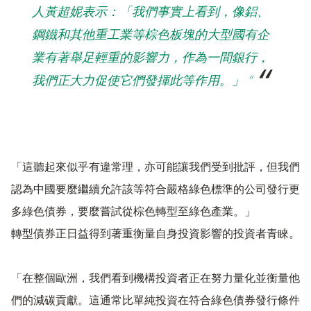
人黃超妮表示：「我們事實上看到，像鋁、
鋼鐵和其他重工業等棕色板塊的大型國有企
業有著舉足輕重的影響力，作為一間銀行，
我們正大力促使它們發揮此等作用。」 ”
「這聽起來似乎有違常理，亦可能讓我們受到批評，但我們
認為中國要麼繼續允許該等符合嚴格綠色標準的公司發行更
多綠色債券，要麼嘗試從棕色轉型至綠色產業。」
轉型債券正日益得到著重衡量自身投資影響的投資者青睞。
「在整個歐洲，我們看到機構投資者正在努力量化並衡量他
們的減碳貢獻。這通常比單純投資在符合綠色債券發行條件