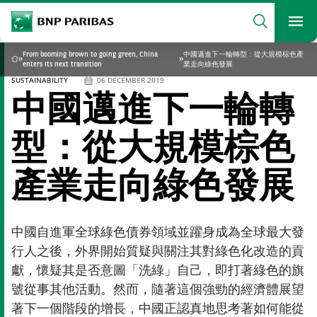
archform
Search
BNP Paribas
footer
Me
What are you searching?
From booming brown to going green, China
中國邁進下一輪轉型：從大規模棕色產
»
»
Home
enters its next transition
業走向綠色發展
SUSTAINABILITY
06 DECEMBER 2019
中國邁進下一輪轉
SEARCH
型：從大規模棕色
產業走向綠色發展
中國自進軍全球綠色債券領域並躍身成為全球最大發
行人之後，外界開始質疑與關注其對綠色化改造的貢
獻，懷疑其是否意圖「洗綠」自己，即打著綠色的旗
號從事其他活動。然而，隨著這個強勁的經濟體展望
著下一個階段的增長，中國正認真地思考著如何能從